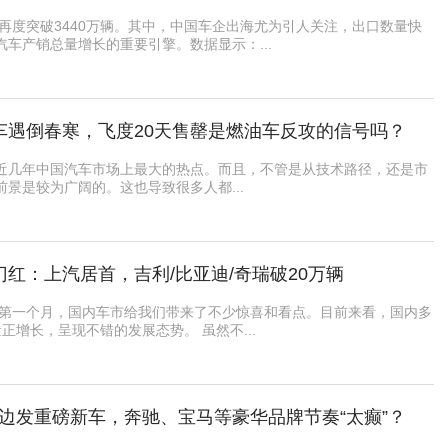
销再度突破3440万辆。其中，中国车企出海尤为引人关注，出口数量快
车产销总量增长的重要引擎。数据显示：...
车遇倒春寒，飞度20天售罄是燃油车反攻的信号吗？
近几年中国汽车市场上最大的热点。而且，不管是从技术路径，还是市
景是较为广阔的。这也导致很多人都...
门红：上汽居首，吉利/比亚迪/奇瑞破20万辆
年的第一个月，国内车市给我们带来了不少惊喜和看点。目前来看，国内多
正增长，呈现不错的发展态势。 虽然不...
边发重磅新车，奔驰、宝马等豪华品牌节奏“太癫”？