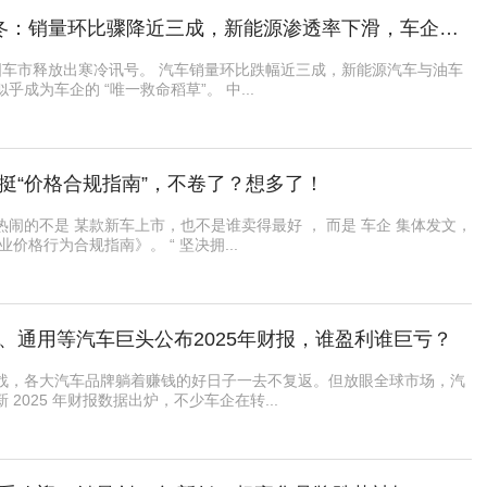
行业丨1月车市凛冬：销量环比骤降近三成，新能源渗透率下滑，车企如何破局
中国车市释放出寒冷讯号。 汽车销量环比跌幅近三成，新能源汽车与油车
成为车企的 “唯一救命稻草”。 中...
挺“价格合规指南”，不卷了？想多了！
闹的不是 某款新车上市，也不是谁卖得最好 ， 而是 车企 集体发文，
价格行为合规指南》。 “ 坚决拥...
、通用等汽车巨头公布2025年财报，谁盈利谁巨亏？
战，各大汽车品牌躺着赚钱的好日子一去不复返。但放眼全球市场，汽
2025 年财报数据出炉，不少车企在转...