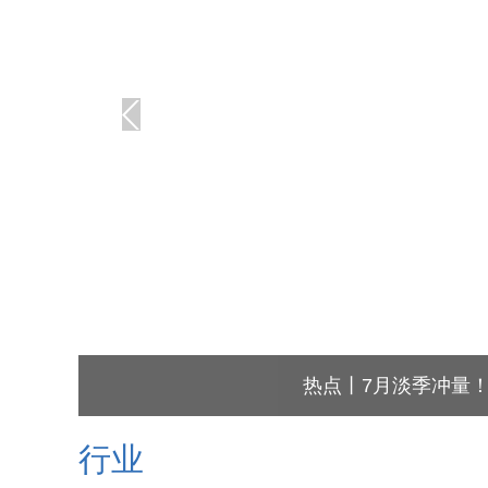
热点丨7月淡季冲量
行业