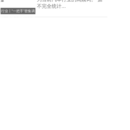
不完全统计...
行业丨“一把手”密集调
整，半年人事动荡尽显