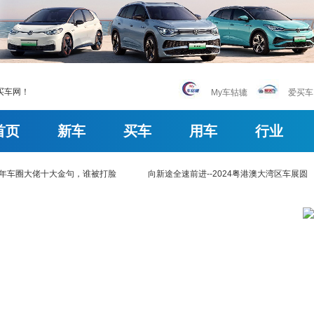
买车网！
My车轱辘
爱买车
首页
新车
买车
用车
行业
上半年车圈大佬十大金句，谁被打脸
向新途全速前进--2024粤港澳大湾区车展圆