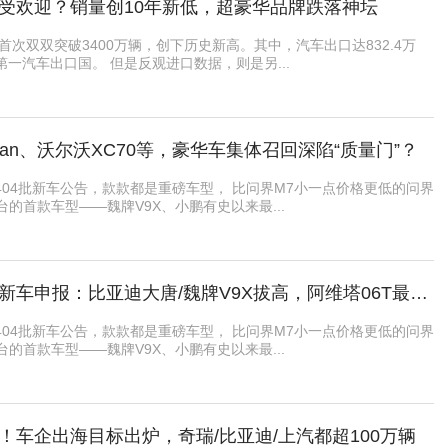
受欢迎？销量创10年新低，超豪华品牌跌落神坛
量首次双双突破3400万辆，创下历史新高。其中，汽车出口达832.4万
一汽车出口国。 但是反观进口数据，则是另...
can、沃尔沃XC70等，豪华车集体召回深陷“质量门”？
04批新车公告，款款都是重磅车型， 比问界M7小一点价格更低的问界
台的首款车型——魏牌V9X、小鹏有史以来最...
行业丨年前又一波新车申报：比亚迪大唐/魏牌V9X拔高，阿维塔06T最“瓦罐”
04批新车公告，款款都是重磅车型， 比问界M7小一点价格更低的问界
台的首款车型——魏牌V9X、小鹏有史以来最...
！车企出海目标出炉，奇瑞/比亚迪/上汽都超100万辆