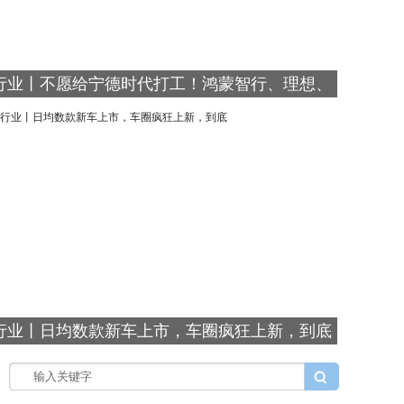
行业丨不愿给宁德时代打工！鸿蒙智行、理想、
行业丨日均数款新车上市，车圈疯狂上新，到底