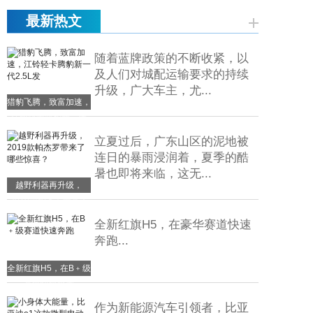
最新热文
随着蓝牌政策的不断收紧，以
及人们对城配运输要求的持续
升级，广大车主，尤...
猎豹飞腾，致富加速，
江铃轻卡腾豹新一代
2.5L发
立夏过后，广东山区的泥地被
连日的暴雨浸润着，夏季的酷
暑也即将来临，这无...
越野利器再升级，
2019款帕杰罗带来了
哪些惊喜？
全新红旗H5，在豪华赛道快速
奔跑...
全新红旗H5，在B﹢级
赛道快速奔跑
作为新能源汽车引领者，比亚