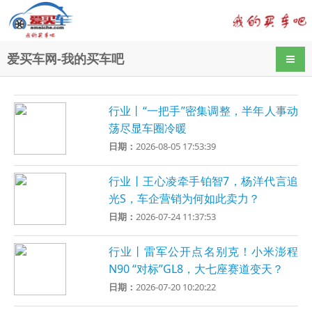
爱买车网-我的买车吧
导航
行业丨“一把手”密集调整，半年人事动
荡尽显车圈冷暖
日期：
2026-08-05 17:53:39
行业丨王心凌牵手铂智7，杨洋代言追
光S，车企营销为何如此卖力？
日期：
2026-07-24 11:37:53
行业丨雷军公开点名别克！小米澎程
N90 “对标”GL8，大七座赛道变天？
日期：
2026-07-20 10:20:22