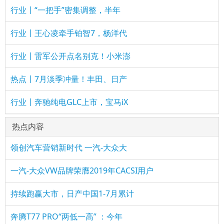
行业丨“一把手”密集调整，半年
行业丨王心凌牵手铂智7，杨洋代
行业丨雷军公开点名别克！小米澎
热点丨7月淡季冲量！丰田、日产
行业丨奔驰纯电GLC上市，宝马iX
热点内容
领创汽车营销新时代 一汽-大众大
一汽-大众VW品牌荣膺2019年CACSI用户
持续跑赢大市，日产中国1-7月累计
奔腾T77 PRO“两低一高” ：今年