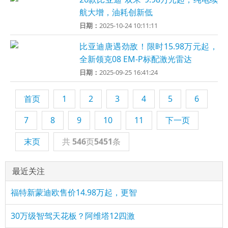
航大增，油耗创新低
日期：
2025-10-24 10:11:11
比亚迪唐遇劲敌！限时15.98万元起，
全新领克08 EM-P标配激光雷达
日期：
2025-09-25 16:41:24
首页
1
2
3
4
5
6
7
8
9
10
11
下一页
末页
共
546
页
5451
条
最近关注
福特新蒙迪欧售价14.98万起，更智
30万级智驾天花板？阿维塔12四激