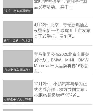
业间“摩拳擦掌”，竞相举行新
品发布活动。 其中...
技术丨彻底颠覆燃油
车！宁德时代神行、麒
麟、
4月22日 北京，奇瑞新燃油之
夜暨全新一代 瑞虎 9 上市发布
会正式举行。展车区...
新车｜全新一代瑞虎9
限时权益价14.69万
起，九大
宝马集团公布2026北京车展参
展计划，BMW、MINI、BMW
Motorrad三大品牌将携16款新
宝马北京车展阵容：
车...
16款新车、4款全球首
发
12月2日，小鹏汽车与华为正
式达成合作，双方共同宣布：
小鹏X9超级增程全球首...
小鹏携手华为，X9超
级增程首发华为
DriveONE下一代