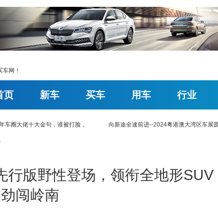
买车网！
首页
新车
买车
用车
行业
上半年车圈大佬十大金句，谁被打脸，
向新途全速前进--2024粤港澳大湾区车展
>
士先行版野性登场，领衔全地形SUV
族劲闯岭南