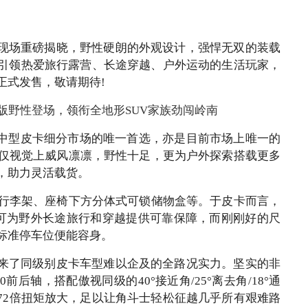
展现场重磅揭晓，野性硬朗的外观设计，强悍无双的装载
，引领热爱旅行露营、长途穿越、户外运动的生活玩家，
正式发售，敬请期待!
，是中型皮卡细分市场的唯一首选，亦是目前市场上唯一的
仅视觉上威风凛凛，野性十足，更为户外探索搭载更多
，助力灵活载货。
行李架、座椅下方分体式可锁储物盒等。于皮卡而言，
，可为野外长途旅行和穿越提供可靠保障，而刚刚好的尺
标准停车位便能容身。
带来了同级别皮卡车型难以企及的全路况实力。坚实的非
20前后轴，搭配傲视同级的40°接近角/25°离去角/18°通
低速2.72倍扭矩放大，足以让角斗士轻松征越几乎所有艰难路