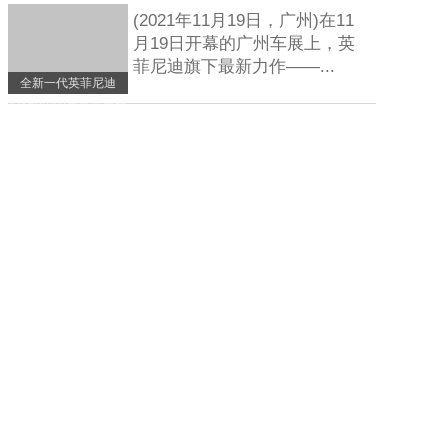
体
(2021年11月19日，广州)在11
月19日开幕的广州车展上，英
菲尼迪旗下最新力作——...
全新一代英菲尼迪
QX60中国首秀开启新
时代豪华序