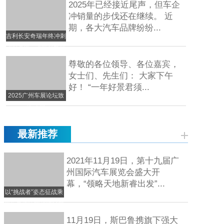
2025年已经接近尾声，但车企
冲销量的步伐还在继续。 近
期，各大汽车品牌纷纷...
吉利长安奇瑞年终冲刺
300万辆，上汽和比亚
迪谁
尊敬的各位领导、各位嘉宾，
女士们、先生们： 大家下午
好！ “一年好景君须...
2025广州车展论坛致
辞-王侠
最新推荐
2021年11月19日，第十九届广
州国际汽车展览会盛大开
幕，“领略天地新睿出发”...
以“挑战者”姿态征战乘
用车市场江铃福特全新
11月19日，斯巴鲁携旗下强大