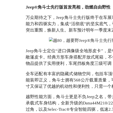
Jeep®角斗士先行版首发亮相，劲燃自由野性
万众期待之下，Jeep角斗士先行版终于在车
能力和四驱实力，集成“活彻底”的坚实底气
突出重围，焕新人生。新车预计明年一季度末
Jeep角斗士定位“进口偶像级全地形皮卡”
敞篷皮卡。经典方形车身搭配开放式尾箱，不
物品提供了实用便利，车尾挡板角度三级可调
全车还配有丰富的隐藏式储物空间，包括车顶
能装即正义，角斗士拥有568公斤载重质量
寸又保证了优越的机动性和便利性，只需一个
越野性能方面，角斗士更是不负Jeep之名，
承载式车身结构，全新升级的Dana44M210/2
过角，以及Selec-Trac®专业智能四驱，