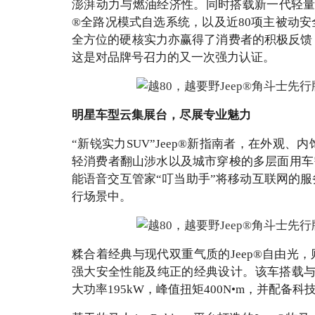
澎湃动力与燃油经济性。同时搭载新一代轻量化Activ
®全路况模式自选系统，以及近80项主被动
全方位的硬核实力亦赢得了消费者的积极反馈
这是对品牌号召力的又一次强力认证。
明星车型云集展台，尽展专业魅力
“新锐实力SUV”Jeep®新指南者，在外观
轻消费者翻山涉水以及城市穿梭的多层面用车需
能语音交互管家“叮当助手”将移动互联网的
行场景中。
糅合着经典与现代双重气质的Jeep®自由光，
强大安全性能及纯正的经典设计。该车搭载与大指
大功率195kW，峰值扭矩400N•m，并配