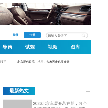
登录
注册
导购
试驾
视频
图库
圆满闭
北京现代逆境中求变，大象再难也要转身
最新热文
2026北京车展开幕在即，各企