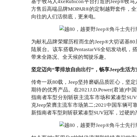
基于牧马人4xeRubicon平台打造的Jeep®牧马人4
方售后高端品牌MOPAR®的定制越野套件，
向往的人们活彻底，更来电。
为献礼品牌荣耀历程而生的Jeep®大切诺基8
陆展台。该车搭载PentastarV6全铝发动机，
带来全路况、全天候的驾驶乐趣。
坚定迈向“零排放自由出行”，畅享Jeep生活方
传奇一跃80载，Jeep坚持磨砺品质匠心，
期待的优秀产品。在2021J.D.Power(君迪)
指南者车型分别斩获主流车市场和紧凑型SUV细
克Jeep荣膺主流车市场第二;2021中国车辆可
新指南者车型则斩获紧凑型SUV冠军，过硬