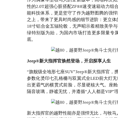
性的2.0T超强心脏搭配ZF®8速变速箱动力
能科技体系，更是坚守了作为越野图腾的强悍
之上，带来了更具时尚感的细节进阶：更立体的
18寸铝合金五辐轮毂，无声昭示着精致美学与
绿特别版为始，为国内市场打造更多限量专
底。
Jeep®新大指挥官焕然登场，开启探享人生
“旗舰级全地形七座SUV”Jeep®新大指挥官，
参数化烫印七孔格栅与双翼式全LED前大灯无
出更霸气的横贯式前脸，尽显硬核大气。座舱
隔音玻璃，静谧无忧，并遵循“人人都是VIP
新大指挥官的越野性能亦是强悍无比，与牧马人同源