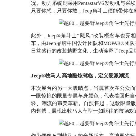
况。动力系统则采用PentastarV6发动机
只要你想，只要你敢，Jeep角斗士便能带你在
此外，Jeep®角斗士“飓风”改装概念车也
车，由Jeep品牌中国设计团队和MOPAR®
日益盛行的改装越野文化，生动诠释了Jeep
Jeep®牧马人 高地酷炫驾临，定义硬派潮流
本次展台的另一大吸睛点，当属首次在公众面前
一眼惊艳的限量专属车身颜色，代表着回归自
轻、潮流的审美革新。自预售起，这款限量版
内售罄，展现出牧马人车型一如既往的市场欢
作为偶像车型牧马人的全新版本，高地再次拓