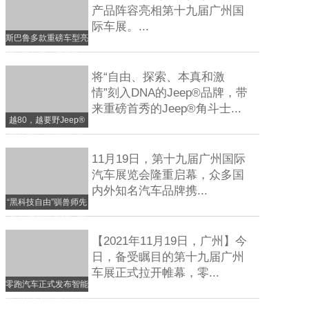
产品阵容亮相第十九届广州国
际车展。...
斯巴鲁多款重磅车型亮
相广州车展，产品售后
全
将“自由、探索、本真和激
情”刻入DNA的Jeep®品牌，带
来重磅首秀的Jeep®角斗士...
越80，越要野Jeep®
角斗士先行版野性登
场，领衔全
11月19日，第十九届广州国际
汽车展览会隆重启幕，众多国
内外知名汽车品牌携...
“黑科技自由”驯兽师先
享 哈弗神兽亮相广州
车
【2021年11月19日，广州】今
日，备受瞩目的第十九届广州
车展正式拉开帷幕，零...
零跑汽车正式发布智能
动力技术智能汽车完全