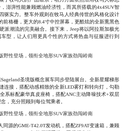
组合，澎湃性能兼顾燃油经济性，而其所搭载的4x4SUV智
四驱实力。整车外观则在牧马人经典传世的风格化设计
前格栅，更大的8.4寸中控屏幕，更酷炫的全新熏黑色
硬派潮流的完美融合。接下来，Jeep将以阿拉斯加极光
属车型，让人们用更具个性的方式将热血与征服进行到
携Sageland圣境版概念展车同步登陆展台。全新星耀梯形
缝连接，搭配动感精致的全新LED雾灯和转向灯，勾勒
全系标配豪华真皮座椅，搭配ANC主动降噪技术+双层
”理念，充分照顾到每位驾乘者。
的GME-T42.0T发动机，搭配ZF9AT变速箱，兼顾