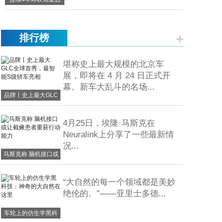
军，北汽新能源又有新
动作？
排行榜
堪称史上最大规模的北京车
展，即将在 4 月 24 日正式开
幕。新车大乱斗的名场...
品牌丨史上最大GLC
全球首秀，最智能S级
轿车亮相
4月25日，埃隆·马斯克在
Neuralink上分享了一些最新情
况...
马斯克称 脑机接口或
让截瘫患者重获行动能
力
“大自然的每一个领域都是美妙
绝伦的。”——亚里士多德...
车轮上的仿生学黑科