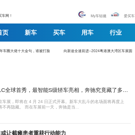
买车网！
My车轱辘
爱买车
首页
新车
买车
用车
行业
上半年车圈大佬十大金句，谁被打脸
向新途全速前进--2024粤港澳大湾区车展圆
品牌丨史上最大GLC全球首秀，最智能S级轿车亮相，奔驰究竟藏了多少底牌？
车展，即将在 4 月 24 日正式开幕。新车大乱斗的名场面将再度上
不再隐藏。 而在车展前一天，奔驰是当...
口或让截瘫患者重获行动能力