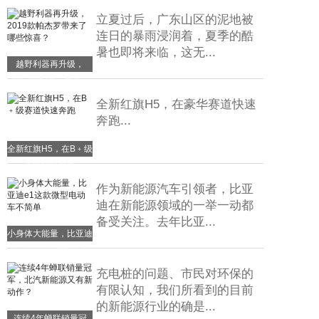
2.5L发
立夏过后，广东山区的泥地被
连日的暴雨浸润着，夏季的酷
暑也即将来临，这无...
越野利器再升级，
2019款帕杰罗带来了
哪些惊喜？
全新红旗H5，在豪华赛道快速
奔跑...
全新红旗H5，在B﹢级
赛道快速奔跑
作为新能源汽车引领者，比亚
迪在新能源领域的一举一动都
备受关注。去年比亚...
小身体大能量，比亚迪
e1这款微型电动车不
简单
充电桩的问题、市民对环保的
有限认知，我们所看到的目前
的新能源行业的确是...
连续4年蝉联销量冠